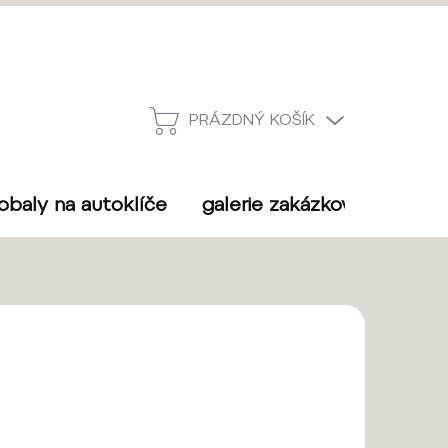
PRÁZDNÝ KOŠÍK
NÁKUPNÍ
KOŠÍK
obaly na autoklíče
galerie zakázkové výroby