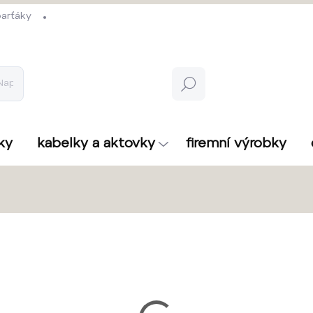
arťáky
Hledat
ky
kabelky a aktovky
firemní výrobky