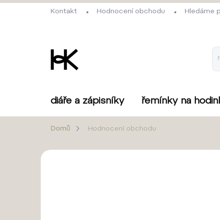
Přejít
Kontakt
Hodnocení obchodu
Hledáme p
na
obsah
diáře a zápisníky
řemínky na hodin
Domů
Hodnocení obchodu
Hodnocení obchodu
4,9
528 hodnocení