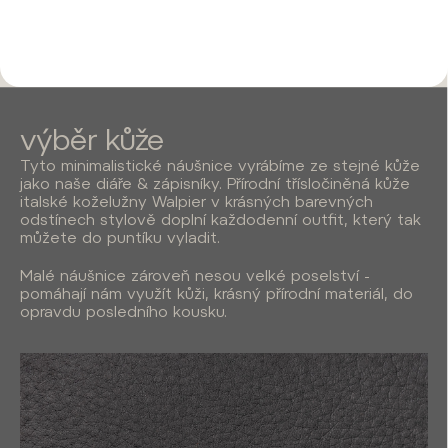
záleží, je dárkový poukaz
ideálním řešením.
výběr kůže
Tyto minimalistické náušnice vyrábíme ze stejné kůže
jako naše
diáře & zápisníky
. Přírodní třísločiněná kůže
italské koželužny Walpier v krásných barevných
odstínech stylově doplní každodenní outfit, který tak
můžete do puntíku vyladit.
Malé náušnice zároveň nesou velké poselství -
pomáhají nám využít kůži, krásný přírodní materiál, do
opravdu posledního kousku.