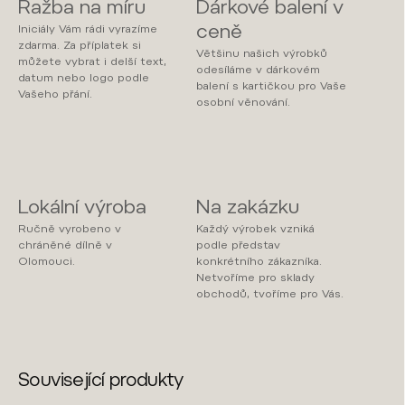
Ražba na míru
Dárkové balení v
ceně
Iniciály Vám rádi vyrazíme
zdarma. Za příplatek si
Většinu našich výrobků
můžete vybrat i delší text,
odesíláme v dárkovém
datum nebo logo podle
balení s kartičkou pro Vaše
Vašeho přání.
osobní věnování.
Lokální výroba
Na zakázku
Ručně vyrobeno v
Každý výrobek vzniká
chráněné dílně v
podle představ
Olomouci.
konkrétního zákazníka.
Netvoříme pro sklady
obchodů, tvoříme pro Vás.
Související produkty