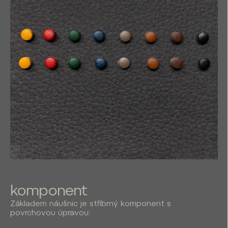
komponent
Základem náušnic je stříbrný komponent s
povrchovou úpravou: