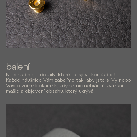
balení
Není nad malé detaily, které dělají velkou radost.
Každé náušnice Vám zabalíme tak, aby jste si Vy nebo
Vaši blízcí užili okamžik, kdy už nic nebrání rozvázání
mašle a objevení obsahu, který ukrývá.