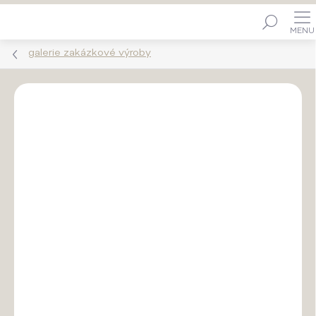
Přejít
Hledat
na
obsah
galerie zakázkové výroby