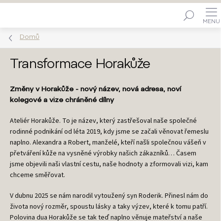
Přejít
Hledat
na
obsah
Domů
Transformace Horakůže
Změny v Horakůže - nový název, nová adresa, noví
kolegové a vize chráněné dílny
Ateliér Horakůže. To je název, který zastřešoval naše společné
rodinné podnikání od léta 2019, kdy jsme se začali věnovat řemeslu
naplno. Alexandra a Robert, manželé, kteří našli společnou vášeň v
přetváření kůže na vysněné výrobky našich zákazníků… Časem
jsme objevili naši vlastní cestu, naše hodnoty a zformovali vizi, kam
chceme směřovat.
V dubnu 2025 se nám narodil vytoužený syn Roderik. Přinesl nám do
života nový rozměr, spoustu lásky a taky výzev, které k tomu patří.
Polovina dua Horakůže se tak teď naplno věnuje mateřství a naše