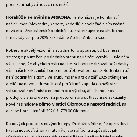
podnikání nabývá nových rozměrů.
. Tento název je kombinací
Horakůže se mění na ARIKONA
našich jmen (Alexandra, Robert, Roderik) a společně s ním začíná
nová éra - živnostenské podnikání transformujeme na skutečnou
firmu, kdy v srpnu 2025 zakládáme Ateliér Arikona s.r.o..
Robert je skvělý vizionář a zvládne toho spoustu, od business
strategie po utažení posledního stehu na ušitém výrobku. Bylo nám
však jasné, že abychom byli i nadále
schopni realizovat požadavky
vás, našich zákazníků, budeme potřebovat pomoc. S Roderikem už
není podnikání z domu ve srubu možné a tak v září 2025 stěhujeme
ateliér na novou adresu, která perfektně zapadá do naší vize -
vybudovat nové místo nejenom pro výrobu, ale i kamennou
prodejnu s showroomem a prostorem pro setkávání se zákazníky.
Nově nás najdete
, na
přímo v srdci Olomouce naproti radnici
adrese Horní náměstí 202/15, 779 00 Olomouc.
Do nových prostor s novými kolegy. Protože věříme, že opravdová
kvalita nespočívá jen v materiálu, ale i příběhu a způsobu, jak