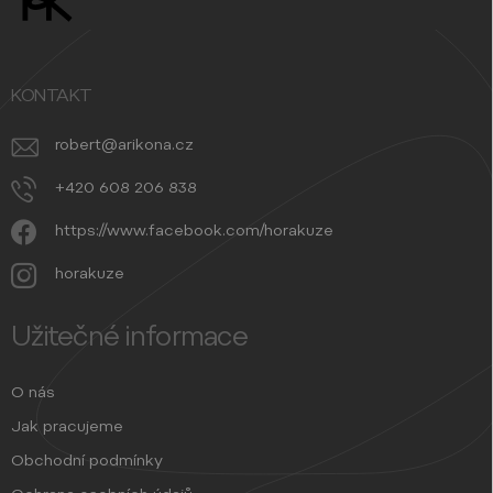
a
t
í
KONTAKT
robert
@
arikona.cz
+420 608 206 838
https://www.facebook.com/horakuze
horakuze
Užitečné informace
O nás
Jak pracujeme
Obchodní podmínky