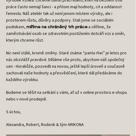
výrobek vzniká. Chceme dávat práci lidem, kteří na běžném trhu
práce často nemají šanci - a přitom mají hodnoty, cit a oddanost
řemeslu. Náš ateliér tak už není jenom místem výroby, ale i
prostorem růstu, důvěry a podpory. Stali jsme se sociálním
podnikem,
a věříme, že
míříme na chráněný trh práce
zaměstnávání osob se zdravotním postižením dotváří vizi a směr,
kterým chceme růst.
Nic není stálé, kromě změny. Staré známe “panta rhei” je letos pro
nás obzvlášť pravdivé. Děláme vše proto, abychom náš společný
sen - Horakůže, pozvedli na novou, ještě lepší úroveň a současně
zachovali naše hodnoty a přesvědčení, které dál předáváme do
každého výrobku.
Budeme se těšit na setkání s vámi, ať už v online prostoru e-shopu
nebo v nové prodejně.
S úctou,
Alexandra, Robert, Roderik & tým ARIKONA