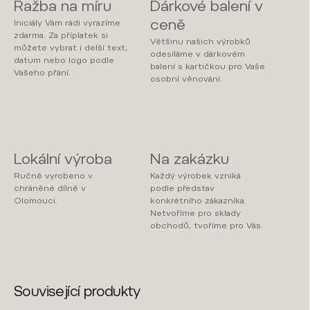
Ražba na míru
Dárkové balení v
ceně
Iniciály Vám rádi vyrazíme
zdarma. Za příplatek si
Většinu našich výrobků
můžete vybrat i delší text,
odesíláme v dárkovém
datum nebo logo podle
balení s kartičkou pro Vaše
Vašeho přání.
osobní věnování.
Lokální výroba
Na zakázku
Ručně vyrobeno v
Každý výrobek vzniká
chráněné dílně v
podle představ
Olomouci.
konkrétního zákazníka.
Netvoříme pro sklady
obchodů, tvoříme pro Vás.
Související produkty