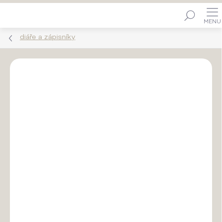
Přejít
Hledat
na
obsah
diáře a zápisníky