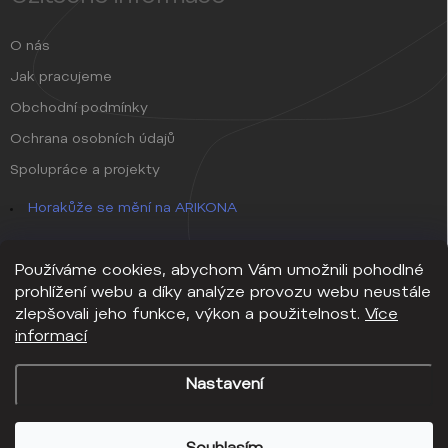
O nás
Jak pracujeme
Obchodní podmínky
Ochrana osobních údajů
Spolupráce a projekty
Horakůže se mění na ARIKONA
Používáme cookies, abychom Vám umožnili pohodlné
prohlížení webu a díky analýze provozu webu neustále
zlepšovali jeho funkce, výkon a použitelnost.
Více
informací
Nastavení
Copyright 2026
ARIKONA
. Všechna práva vyhrazena.