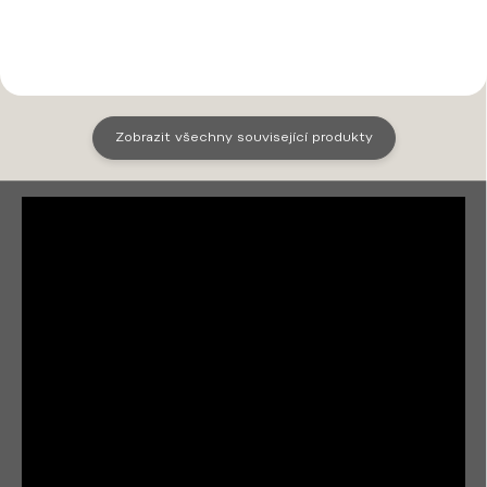
Olomouce. Kůži vdechneme
Olomouce. Kůži vdechneme
nový život, vyrazíme iniciály...
nový život, vyrazíme iniciály...
Zobrazit všechny související produkty