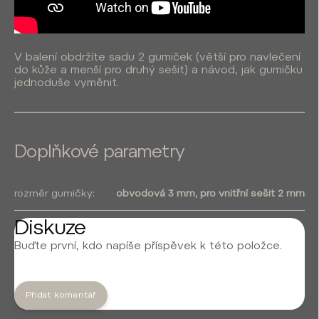
V balení obdržíte sadu 2 gumiček (větší pro navlečení
do kůže a menší pro druhý sešit) a návod, jak gumičku
jednoduše vyměnit.
Doplňkové parametry
rozměr gumičky
:
obvodová 3 mm, pro vnitřní sešit 2 mm
Diskuze
Buďte první, kdo napíše příspěvek k této položce.
Přidat komentář