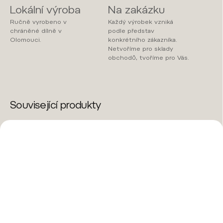
Lokální výroba
Na zakázku
Ručně vyrobeno v
Každý výrobek vzniká
chráněné dílně v
podle představ
Olomouci.
konkrétního zákazníka.
Netvoříme pro sklady
obchodů, tvoříme pro Vás.
Související produkty
ROK 2026