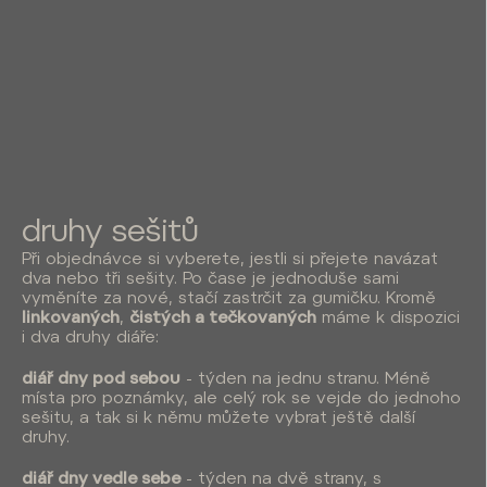
druhy sešitů
Při objednávce si vyberete, jestli si přejete navázat
dva nebo tři sešity. Po čase je jednoduše sami
vyměníte za nové, stačí zastrčit za gumičku. Kromě
linkovaných
,
čistých a tečkovaných
máme k dispozici
i dva druhy diáře:
diář dny pod sebou
- týden na jednu stranu. Méně
místa pro poznámky, ale celý rok se vejde do jednoho
sešitu, a tak si k němu můžete vybrat ještě další
druhy.
diář dny vedle sebe
- týden na dvě strany, s