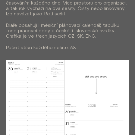
časováním každého dne. Více prostoru pro organizaci,
a tak rok vychází na dva sešity. Čistý nebo linkovaný
lze navázat jako třetí sešit.
Diáře obsahují i měsíční plánovací kalendář, tabulku
fond pracovní doby a české + slovenské svátky.
Grafika je ve třech jazycích CZ, SK, ENG.
Počet stran každého sešitu: 68