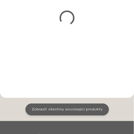
SKLADEM (ODESLÁNÍ 2-5 DNŮ)
SKLADEM (ODESLÁNÍ 2-5 DNŮ)
samostatný sešit A5
samostatná gumička
200 Kč
50 Kč
od
Detail
Detail
Diáře, linky, čisté nebo tečky
Dosloužila původní gumička
- nové sešity pro kožený diář
nebo chcete oživit vzhled
& zápisník formátu A5, které
svého diáře & zápisníku?
kdykoliv snadno vyměníte.
Vyberte si nahraní set
gumiček a výrobek bude
opět jako nový - s patinou na
kůži, která během...
Zobrazit všechny související produkty