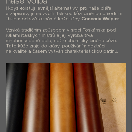
naše volba
I když existují levnější alternativy, pro naše diáře
a zápisníky jsme zvolili italskou kůži činěnou přírodním
tříslem od světoznámé koželužny
Conceria Walpier
.
Vzniká tradičním způsobem v srdci Toskánska pod
rukami italských mistrů a její výroba trvá
mnohonásobně déle, než u chemicky činěné kůže.
Tato kůže zraje do krásy, používáním neztrácí
na kvalitě a časem vytváří charakteristickou patinu.