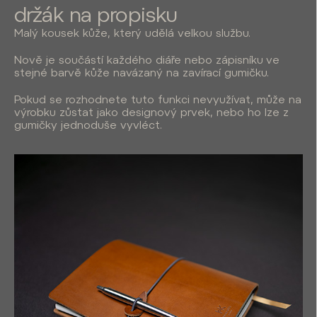
držák na propisku
Malý kousek kůže, který udělá velkou službu.
Nově je součástí každého diáře nebo zápisníku
ve
stejné barvě kůže navázaný na zavírací gumičku.
Pokud se rozhodnete tuto funkci nevyužívat, může na
výrobku zůstat jako designový prvek, nebo ho lze z
gumičky jednoduše vyvléct.