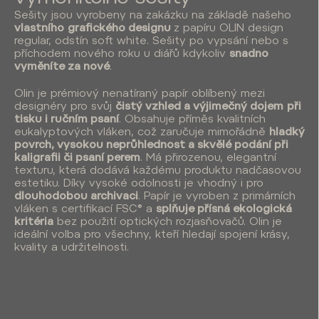
Sešity jsou vyrobeny na zakázku na základě našeho
vlastního
grafického designu
z papíru OLIN design
regular, odstín soft white. Sešity po vypsání nebo s
příchodem nového roku u diářů kdykoliv
snadno
vyměníte za nové
.
Olin je prémiový nenatíraný papír oblíbený mezi
designéry pro svůj
čistý vzhled a výjimečný dojem
při
tisku i ručním psaní
. Obsahuje příměs kvalitních
eukalyptových vláken, což zaručuje mimořádně
hladký
povrch, vysokou neprůhlednost a skvělé podání při
kaligrafii či psaní perem
. Má přirozenou, elegantní
texturu, která dodává každému produktu nadčasovou
estetiku. Díky vysoké odolnosti je vhodný i pro
dlouhodobou archivaci
. Papír je vyroben z primárních
vláken s certifikací FSC® a
splňuje přísná ekologická
kritéria
bez použití optických rozjasňovačů. Olin je
ideální volba pro všechny, kteří hledají spojení krásy,
kvality a udržitelnosti.