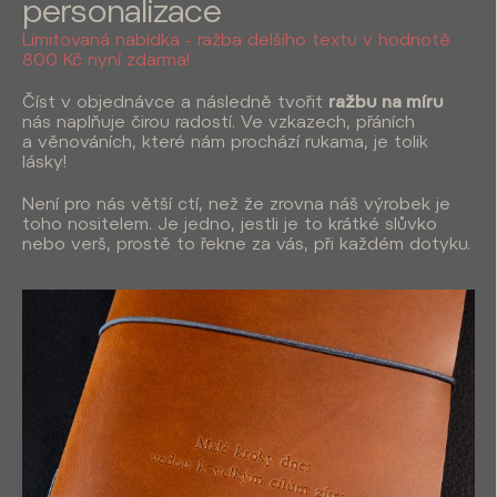
personalizace
Limitovaná nabídka - ražba delšího textu v hodnotě
800 Kč nyní zdarma!
Číst v objednávce a následně tvořit
ražbu na míru
nás naplňuje čirou radostí. Ve vzkazech, přáních
a věnováních, které nám prochází rukama, je tolik
lásky!
Není pro nás větší ctí, než že zrovna náš výrobek je
toho nositelem. Je jedno, jestli je to krátké slůvko
nebo verš, prostě to řekne za vás, při každém dotyku.