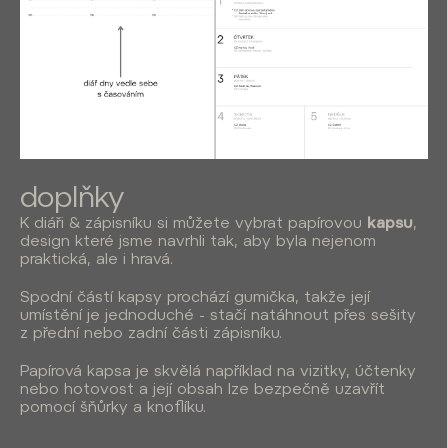
doplňky
K diáři & zápisníku si můžete vybrat papírovou
kapsu
,
design které jsme navrhli tak, aby byla nejenom
praktická, ale i hravá.
Spodní částí kapsy prochází gumička, takže její
umístění je jednoduché - stačí natáhnout přes sešity
z přední nebo zadní části zápisníku.
Papírová kapsa je skvělá například na vizitky, účtenky
nebo hotovost a její obsah lze bezpečně uzavřít
pomocí šňůrky a knoflíku.