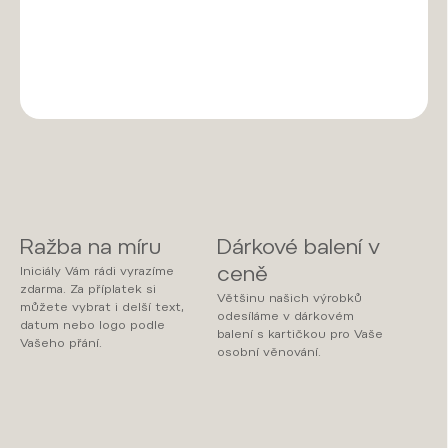
srdce
.
DETAILNÍ INFORMACE
ZEPTAT SE
Ražba na míru
Dárkové balení v
ceně
Iniciály Vám rádi vyrazíme
zdarma. Za příplatek si
Většinu našich výrobků
můžete vybrat i delší text,
odesíláme v dárkovém
datum nebo logo podle
balení s kartičkou pro Vaše
Vašeho přání.
osobní věnování.