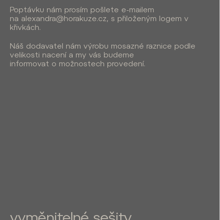
Poptávku nám prosím pošlete e-mailem
na
alexandra@horakuze.cz,
s přiloženým logem v
křivkách.
Náš dodavatel nám výrobu mosazné raznice podle
velikosti nacení a my vás budeme
informovat o možnostech provedení.
vyměnitelné sešity